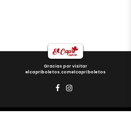
Gracias por visitar
elcapriboletos.comelcapriboletos
pedrouria17@gmail.com
818-471-87044