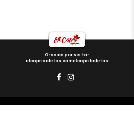
Gracias por visitar
elcapriboletos.comelcapriboletos
pedrouria17@gmail.com
818-471-87044
elcapriboletos Copyright
Todos los
derechos reservados