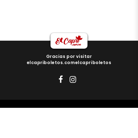
Gracias por visitar
elcapriboletos.comelcapriboletos
pedrouria17@gmail.com
818-471-87044
elcapriboletos Copyright
Todos los
derechos reservados