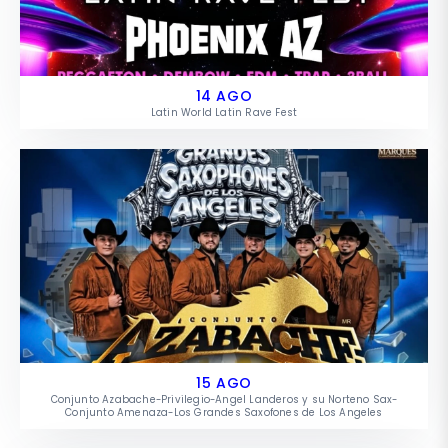
14 AGO
Latin World Latin Rave Fest
15 AGO
Conjunto Azabache-Privilegio-Angel Landeros y su Norteno Sax-
Conjunto Amenaza-Los Grandes Saxofones de Los Angeles